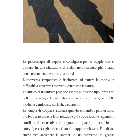
La psicoterapia di coppia è consigliata per le coppie che si
trovano in una situazione di stallo: non riescono più a stare
bene insieme ma neppure a lasciarsi.
L’intervento terapeutico è finalizzato ad aiutare la coppia in
difficoltà a superare i momenti critici che incontra.
Le difficoltà incontrate possono essere di diverso tipo, problemi
nella sessualità, difficoltà di comunicazione, divergenze nelle
modalità genitoriali, conflitti, tradimenti.
La terapia di coppia è indicata quando entrambi i partner sono
motivati a rendere la loro relazione più soddisfacente, quando il
conflitto è distruttivo e logorante, quando il rischio di
coinvolgere i figli nel conflitto di coppia è elevato. È indicata
anche per sostenere il partner in un momento di grossa