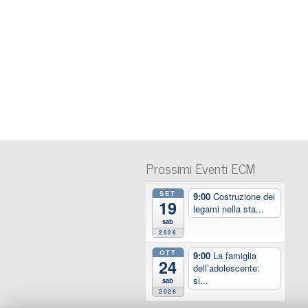
Prossimi Eventi ECM
SET
9:00
Costruzione dei
19
legami nella sta...
sab
2026
OTT
9:00
La famiglia
24
dell’adolescente:
si...
sab
2026