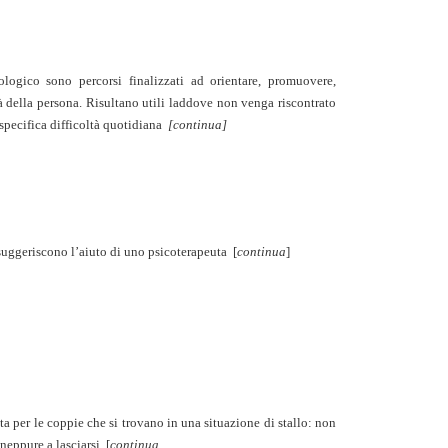
logico sono percorsi finalizzati ad orientare, promuovere,
tà della persona. Risultano utili laddove non venga riscontrato
specifica difficoltà quotidiana
[continua]
 suggeriscono l’aiuto di uno psicoterapeuta
[
continua
]
ta per le coppie che si trovano in una situazione di stallo: non
 neppure a lasciarsi
[
continua