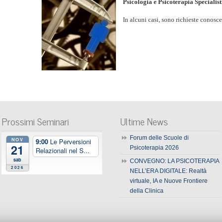
Psicologia e Psicoterapia Specialist
In alcuni casi, sono richieste conosc
Prossimi Seminari
Ultime News
Forum delle Scuole di
NOV
9:00
Le Perversioni
21
Psicoterapia 2026
Relazionali nel S...
sab
CONVEGNO: LA PSICOTERAPIA
2026
NELL’ERA DIGITALE: Realtà
virtuale, IA e Nuove Frontiere
della Clinica