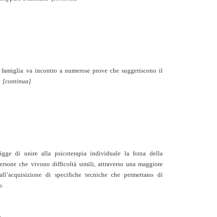
la famiglia va incontro a numerose prove che suggeriscono il
a
[continua]
igge di unire alla psicoterapia individuale la forza della
rsone che vivono difficoltà simili, attraverso una maggiore
all’acquisizione di specifiche tecniche che permettano di
o.