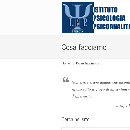
Corsi di specializzazione in psicologia e psicoterap
Cosa facciamo
→
Home
Cosa facciamo
Non esiste essere umano che incont
riposo sotto il giogo di un sentimen
d’inferiorità.
-- Alfre
Cerca nel sito